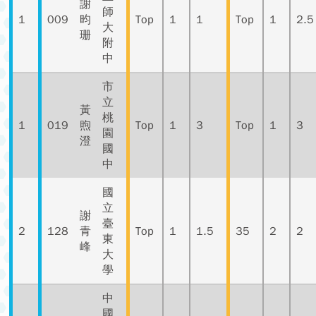
謝
師
1
009
昀
Top
1
1
Top
1
2.5
大
珊
附
中
市
立
黃
桃
1
019
煦
Top
1
3
Top
1
3
園
澄
國
中
國
立
謝
臺
2
128
青
Top
1
1.5
35
2
2
東
峰
大
學
中
國