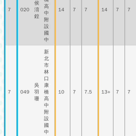
侯
高
7
020
淯
14
7
7
14
7
7
中
鍠
附
設
國
中
新
北
市
林
口
吳
康
7
049
羽
橋
10
7
7.5
13+
7
7
珊
高
中
附
設
國
中