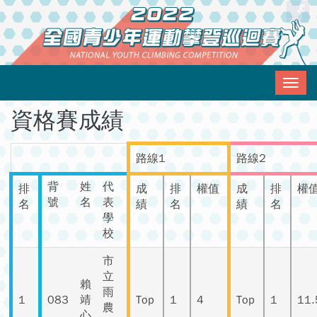
移至主內容
Login
with
Face
Togg
navig
資格賽成績
路線1
路線2
背
姓
代
排
成
排
權值
成
排
權
號
名
表
名
績
名
績
名
學
校
市
立
賴
雨
1
083
靖
Top
1
4
Top
1
11.
農
心