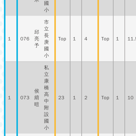
禾
國
小
市
立
邱
長
1
076
亮
Top
1
4
Top
1
11.
庚
予
國
小
私
立
康
橋
侯
高
1
073
䋭
23
1
2
Top
1
10
中
暟
附
設
國
小