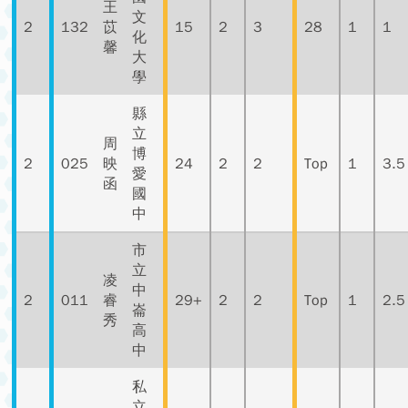
王
文
2
132
苡
15
2
3
28
1
1
化
馨
大
學
縣
立
周
博
2
025
映
24
2
2
Top
1
3.5
愛
函
國
中
市
立
凌
中
2
011
睿
29+
2
2
Top
1
2.5
崙
秀
高
中
私
立