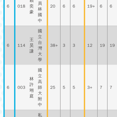
賴
員
6
018
奕
20
6
6
19+
6
6
林
豪
國
中
國
立
王
台
6
114
昊
38+
3
3
12
19
19
灣
謙
大
學
國
立
林
高
許
6
003
師
25
5
5
3+
7
7
翊
大
庭
附
中
私