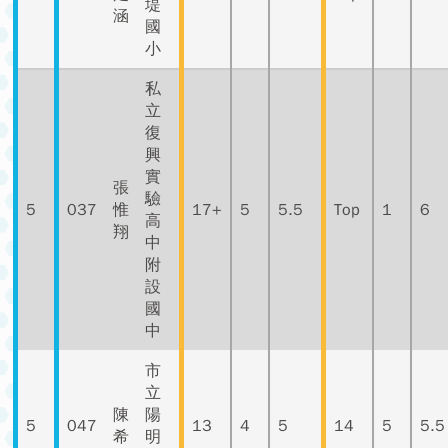
堤
涵
國
小
私
立
復
興
實
張
驗
5
037
惟
17+
5
5.5
Top
1
6
高
翔
中
附
設
國
中
市
立
陳
陽
5
047
13
4
5
14
5
5.5
希
明