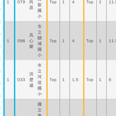
1
079
尚
Top
1
4
Top
1
11.
新
原
國
小
市
立
高
關
1
098
心
Top
1
4
Top
1
11.
埔
樂
國
小
市
立
洪
河
1
033
楚
Top
1
1.5
Top
1
6
堤
崴
國
小
國
立
臺