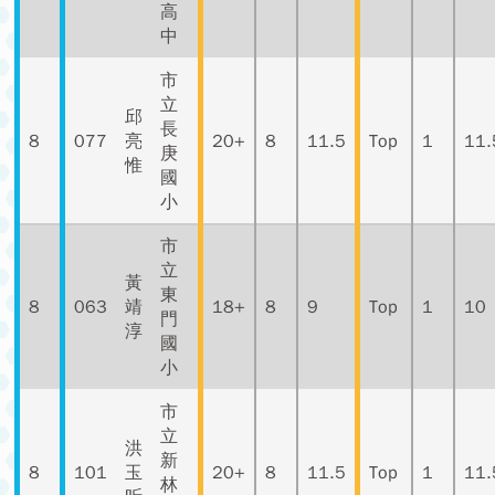
高
中
市
立
邱
長
8
077
亮
20+
8
11.5
Top
1
11.
庚
惟
國
小
市
立
黃
東
8
063
靖
18+
8
9
Top
1
10
門
淳
國
小
市
立
洪
新
8
101
玉
20+
8
11.5
Top
1
11.
林