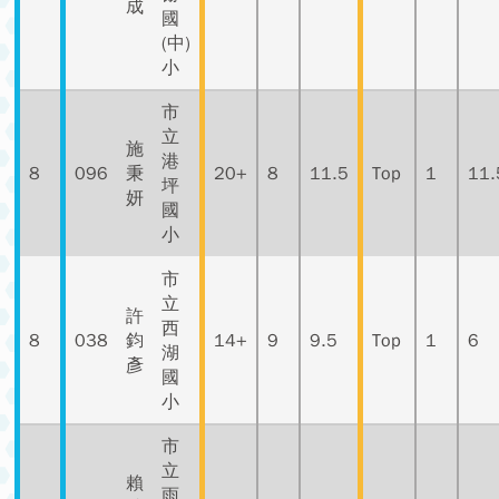
成
國
(中)
小
市
立
施
港
8
096
秉
20+
8
11.5
Top
1
11.
坪
妍
國
小
市
立
許
西
8
038
鈞
14+
9
9.5
Top
1
6
湖
彥
國
小
市
立
賴
雨