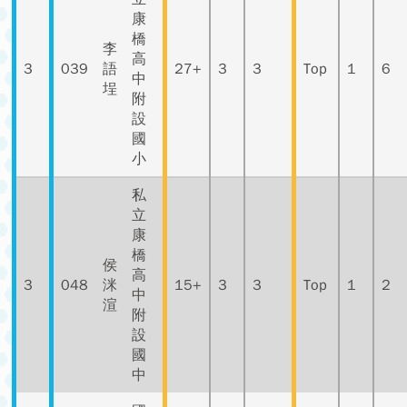
康
橋
李
高
3
039
語
27+
3
3
Top
1
6
中
埕
附
設
國
小
私
立
康
橋
侯
高
3
048
洣
15+
3
3
Top
1
2
中
渲
附
設
國
中