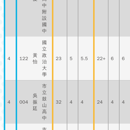
中
附
設
國
中
國
立
黃
政
4
122
23
5
5.5
22+
6
6
怡
治
大
學
市
立
吳
鼓
4
004
振
32
4
4
24
4
4
山
廷
高
中
市