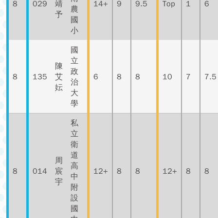
8
029
靖
14+
9
9.5
Top
1
6
農
予
國
小
國
立
陳
政
8
135
艾
6
8
8
10
7
7.5
治
妘
大
學
私
立
衛
道
周
高
8
014
宸
12+
8
8
12+
8
8
中
宇
附
設
國