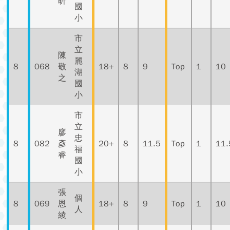
昕
國
小
市
立
陳
麗
8
068
敬
18+
8
9
Top
1
10
湖
之
國
小
市
立
廖
忠
8
082
彥
20+
8
11.5
Top
1
11.
福
睿
國
小
張
個
8
069
恩
18+
8
9
Top
1
10
人
綾