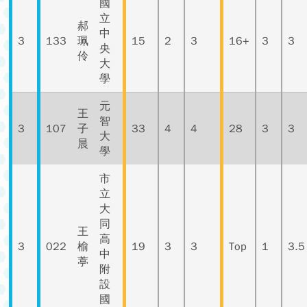
國
立
郝
中
3
133
珮
15
2
3
16+
3
3
央
伶
大
學
元
王
智
3
107
子
33
4
4
28
3
3
大
晨
學
市
立
大
同
王
高
3
022
榆
19
3
3
Top
1
3.5
中
葶
附
設
國