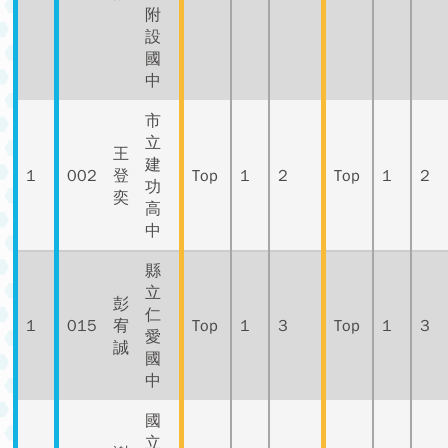
附
設
國
中
市
立
王
建
1
002
登
Top
1
2
Top
1
2
功
奕
高
中
縣
立
彭
仁
1
015
宥
Top
1
3
Top
1
3
愛
誠
國
中
國
立