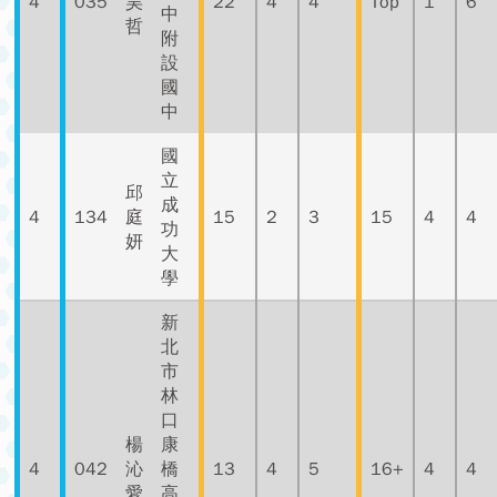
4
035
昊
22
4
4
Top
1
6
中
哲
附
設
國
中
國
立
邱
成
4
134
庭
15
2
3
15
4
4
功
妍
大
學
新
北
市
林
口
楊
康
4
042
沁
橋
13
4
5
16+
4
4
愛
高