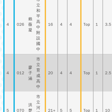
立
和
平
賴
高
4
026
薇
16
4
4
Top
1
3.5
中
凝
附
設
國
中
市
立
廖
育
4
012
子
20
4
4
Top
1
2.5
成
涵
高
中
市
立
洪
河
5
070
楚
21+
5
5
Top
1
10