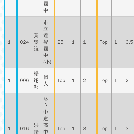
國
中
市
立
黃
達
1
024
覺
觀
25+
1
1
Top
1
3.5
誼
國
中
(小)
楊
個
1
006
翊
Top
1
2
Top
1
2
人
邦
私
立
中
道
洪
高
1
016
Top
1
3
Top
1
3
揚
中