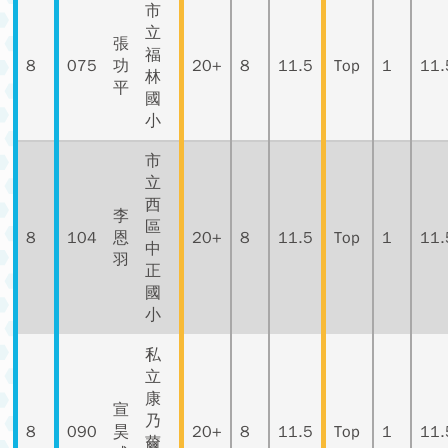
市
立
張
福
8
075
功
20+
8
11.5
Top
1
11.
林
平
國
小
市
立
西
李
區
8
104
恩
20+
8
11.5
Top
1
11.
中
羽
正
國
小
私
立
康
宣
乃
8
090
昊
20+
8
11.5
Top
1
11.
薾