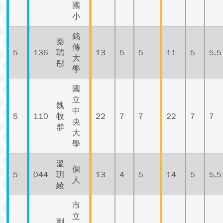
國
小
銘
秦
傳
5
136
瑞
13
5
5
11
5
5.5
大
彤
學
國
立
魏
中
5
110
牧
22
7
7
22
7
7
央
群
大
學
溫
個
5
044
玥
13
4
5
14
5
5.5
人
綾
市
立
劉