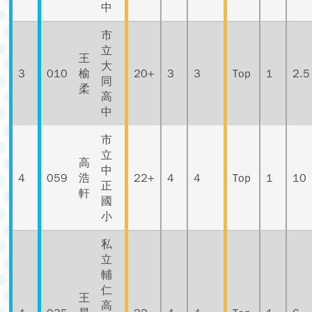
中
市
立
王
大
3
010
榆
20+
3
3
Top
1
2.5
同
柔
高
中
市
立
高
中
4
059
浩
22+
4
4
Top
1
10
正
軒
國
小
私
立
輔
仁
王
高