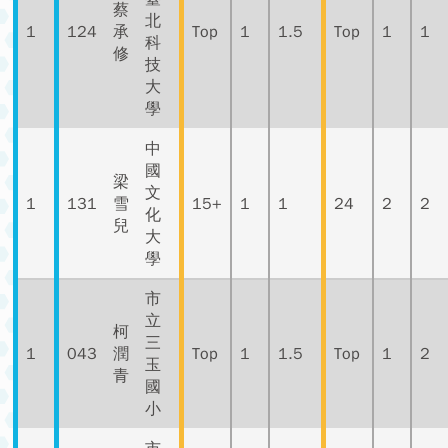
蔡
北
1
124
承
Top
1
1.5
Top
1
1
科
修
技
大
學
中
國
梁
文
1
131
雪
15+
1
1
24
2
2
化
兒
大
學
市
立
柯
三
1
043
潤
Top
1
1.5
Top
1
2
玉
青
國
小