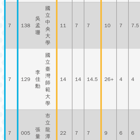
國
立
吳
中
7
138
孟
11
7
7
10
7
7.5
央
珊
大
學
國
立
臺
李
灣
7
129
佳
14
14
14.5
26+
4
4
師
勳
範
大
學
市
立
張
龍
7
005
22
7
7
9
6
6
量
潭