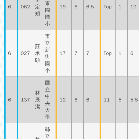
李
東
6
062
定
19
6
6.5
Top
1
10
園
朔
國
小
市
立
莊
新
6
027
承
17
7
7
Top
1
6
街
頤
國
小
國
立
林
中
6
137
辰
12
6
6
11
5
5.5
央
潔
大
學
縣
立