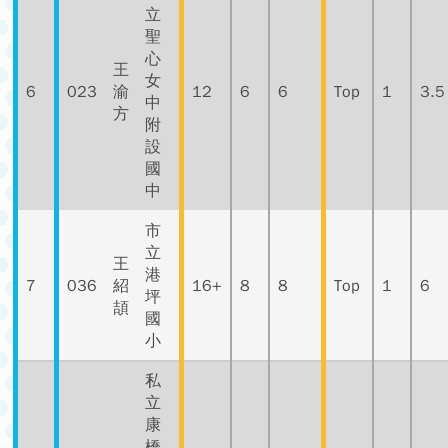
立
聖
心
王
女
6
023
渝
12
6
6
Top
1
3.5
中
方
附
設
國
中
市
立
王
港
7
036
紹
16+
8
8
Top
1
6
坪
頡
國
小
私
立
康
橋