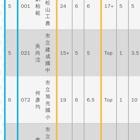
松
5
001
柏
24
6
6
17+
5
5
山
範
工
農
市
立
吳
建
5
021
尚
15+
5
5
Top
1
3.5
成
澐
國
中
市
立
何
旭
6
072
彥
19
6
6.5
Top
1
10
光
均
國
小
市
立