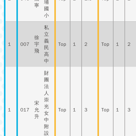
埔
寧
國
小
私
立
徐
義
1
007
宇
Top
1
2
Top
1
2
民
飛
高
中
財
團
法
人
崇
宋
光
1
017
允
Top
1
3
Top
1
3
女
升
中
附
設