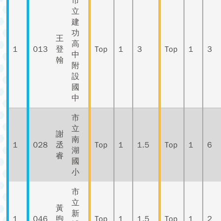
市
立
建
功
王
高
1
013
登
Top
1
3
Top
1
3
中
翰
附
設
國
中
市
立
謝
南
1
028
丞
Top
1
1.5
Top
1
6
湖
睿
國
小
市
立
黃
新
1
046
煦
Top
1
1.5
Top
1
2