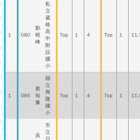
私
立
葳
格
劉
高
1
080
曉
Top
1
4
Top
1
11.
中
峰
附
設
國
小
縣
立
蔡
興
1
085
知
Top
1
4
Top
1
11.
隆
豫
國
小
市
立
吳
日