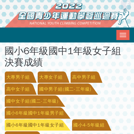
移至主內容
Login
with
Face
Togg
navig
國小6年級國中1年級女子組
決賽成績
大專男子組
大專女子組
高中男子組
高中女子組
國中男子組(國二-三年級)
國中女子組(國二-三年級)