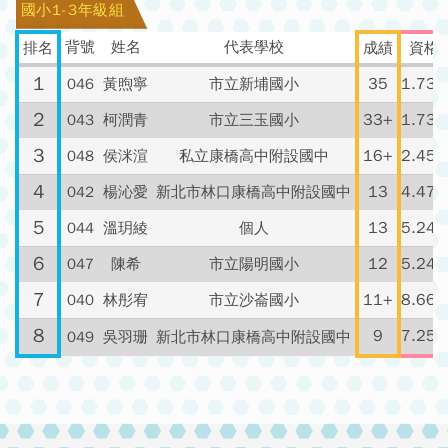
國小6年級國中1年級男子組
國小6年級國中1年級女子組
國小4-5年級組
國小1-3年級組
背號
姓名
代表學校
排名
1
046
黃煦寧
市立新埔國小
2
043
柯潤青
市立三玉國小
3
048
侯洣渲
私立康橋高中附設國中
4
042
楊沁愛
新北市林口康橋高中附設國中
5
044
溫玥綾
個人
6
047
陳希
市立陽明國小